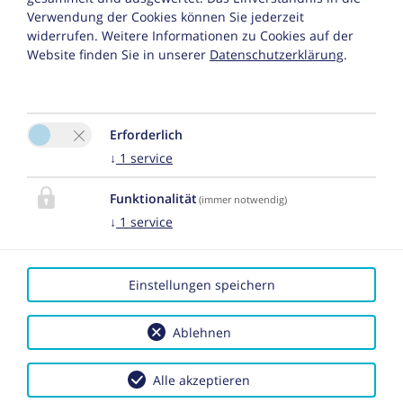
Verwendung der Cookies können Sie jederzeit
Fax : +43 5443 8368 7
widerrufen. Weitere Informationen zu Cookies auf der
Website finden Sie in unserer
Datenschutzerklärung
.
E-Mail:
info@lais-galtuer.at
Erforderlich
↓
1
service
Funktionalität
(immer notwendig)
Bitte aktivieren Sie in den Cookie Einstellungen die
↓
1
service
Option "Funktionalität" für die korrekte Map-
Darstellung
Cookie Einstellungen
Einstellungen speichern
Ablehnen
Alle akzeptieren
Impressum
|
Datenschutz
|
Reiseversicherungsvertrag
widerrufen
| 2026 by
easybooking