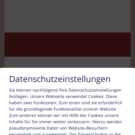
Datenschutzeinstellungen
Kontakt
Sie können nachfolgend Ihre Datenschutzeinstellungen
festlegen.
Unsere Webseite verwendet Cookies. Diese
Ingrid Lais
haben zwei Funktionen: Zum einen sind sie erforderlich
Landle 16a
für die grundlegende Funktionalität unserer Website.
Zum anderen können wir mit Hilfe der Cookies unsere
6563 Galtür
Inhalte für Sie immer weiter verbessern. Hierzu werden
pseudonymisierte Daten von Website-Besuchern
Tel. :
+43 5443 8368
gesammelt und ausgewertet. Das Einverständnis in die