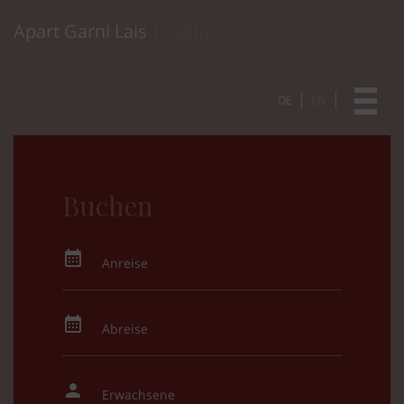
Apart Garni Lais
| Galtür
DE
EN
Buchen